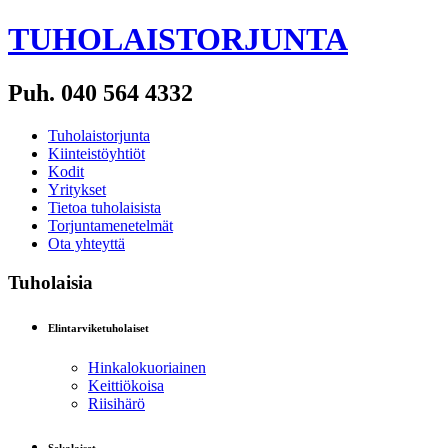
TUHOLAISTORJUNTA
Puh. 040 564 4332
Tuholaistorjunta
Kiinteistöyhtiöt
Kodit
Yritykset
Tietoa tuholaisista
Torjuntamenetelmät
Ota yhteyttä
Tuholaisia
Elintarviketuholaiset
Hinkalokuoriainen
Keittiökoisa
Riisihärö