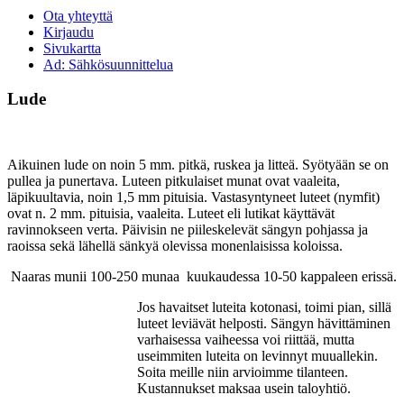
Ota yhteyttä
Kirjaudu
Sivukartta
Ad: Sähkösuunnittelua
Lude
Aikuinen lude on noin 5 mm. pitkä, ruskea ja litteä. Syötyään se on
pullea ja punertava. Luteen pitkulaiset munat ovat vaaleita,
läpikuultavia, noin 1,5 mm pituisia. Vastasyntyneet luteet (nymfit)
ovat n. 2 mm. pituisia, vaaleita. Luteet eli lutikat käyttävät
ravinnokseen verta. Päivisin ne piileskelevät sängyn pohjassa ja
raoissa sekä lähellä sänkyä olevissa monenlaisissa koloissa.
Naaras munii 100-250 munaa kuukaudessa 10-50 kappaleen erissä.
Jos havaitset luteita kotonasi, toimi pian, sillä
luteet leviävät helposti. Sängyn hävittäminen
varhaisessa vaiheessa voi riittää, mutta
useimmiten luteita on levinnyt muuallekin.
Soita meille niin arvioimme tilanteen.
Kustannukset maksaa usein taloyhtiö.