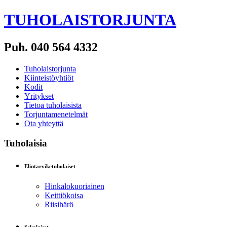
TUHOLAISTORJUNTA
Puh. 040 564 4332
Tuholaistorjunta
Kiinteistöyhtiöt
Kodit
Yritykset
Tietoa tuholaisista
Torjuntamenetelmät
Ota yhteyttä
Tuholaisia
Elintarviketuholaiset
Hinkalokuoriainen
Keittiökoisa
Riisihärö