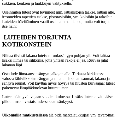
sukkien, kenkien ja laukkujen välityksellä.
Useinmiten luteet ovat levinneet mm. lattialistojen taakse, lattian alle,
irronneiden tapettien taakse, pistorasioihin, ym. koloihin ja rakoihin.
Luteiden hävittäminen vaatii usein ammattitaitoa, mutta voit torjua
itse näin:
LUTEIDEN TORJUNTA
KOTIKONSTEIN
Niittaa tiiviisti lakana luteisen runkosängyn pohjan yli. Voit laittaa
lisäksi liimaa tai silikonia, jotta yhtään rakoja ei jää. Ruuvaa jalat
lakanan läpi.
Osta lude liima-ansat sängyn jalkojen alle. Tarkasta kirkkaassa
valossa lähiviikkoina sängyn ja niitatun lakanan saumat, lakana ja
sängyn reunat. Voit käyttää myös höyryä tai hiusten kuivaajaa: luteet
pakenevat lämpöä/kuolevat kuumuuteen.
Luteet nääntyvät vajaan vuoden kuluessa. Lisäksi luteet eivät pääse
piiloutumaan vastaisuudessakaan sänkyysi.
Ulkomailla matkustellessa
älä pidä matkalaukkujasi ym. tavaroitasi