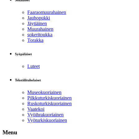
Sekalaiset
Faaraomuurahainen
Jauhopukki
Jäytiäinen
Muurahainen
sokeritoukka
Torakka
Syöpäläiset
Luteet
Tekstiilituholaiset
Museokuoriainen
Pilkkuturkiskuoriainen
Ruskoturkiskuoriainen
Vaatekoi
Vyöihrakuoriainen
Vyöturkiskuoriainen
Menu