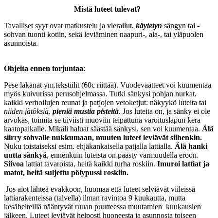
Mistä luteet tulevat?
Tavalliset syyt ovat matkustelu ja vierailut,
käytetyn
sängyn tai -
sohvan tuonti kotiin, sekä leviäminen naapuri-, ala-, tai yläpuolen
asunnoista.
Ohjeita ennen torjuntaa
:
Pese lakanat ym.tekstiilit (60c riittää). Vuodevaatteet voi kuumentaa
myös kuivurissa perusohjelmassa. Tutki sänkysi pohjan nurkat,
kaikki verhoilujen reunat ja patjojen vetoketjut: näkyykö luteita tai
niiden jätöksiä,
pieniä mustia pisteitä
. Jos luteita on, ja sänky ei ole
arvokas, toimita se tiiviisti muoviin teipattuna varoituslapun kera
kaatopaikalle. Mikäli haluat säästää sänkysi, sen voi kuumentaa.
Älä
siirry sohvalle nukkumaan, muuten luteet leviävät siihenkin.
Nuku toistaiseksi esim. ehjäkankaisella patjalla lattialla.
Älä hanki
uutta sänkyä
, ennenkuin luteista on päästy varmuudella eroon.
Siivoa
lattiat tavaroista, heitä kaikki turha roskiin.
Imuroi lattiat ja
matot, heitä suljettu pölypussi roskiin.
Jos aiot lähteä evakkoon, huomaa että luteet selviävät viileissä
lattiarakenteissa (talvella) ilman ravintoa 9 kuukautta, mutta
kesähelteillä nääntyvät ruuan puutteessa muutamien kuukausien
jälkeen. Luteet leviävät helposti huoneesta ja asunnosta toiseen