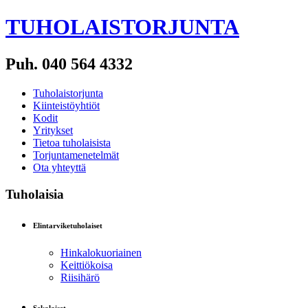
TUHOLAISTORJUNTA
Puh. 040 564 4332
Tuholaistorjunta
Kiinteistöyhtiöt
Kodit
Yritykset
Tietoa tuholaisista
Torjuntamenetelmät
Ota yhteyttä
Tuholaisia
Elintarviketuholaiset
Hinkalokuoriainen
Keittiökoisa
Riisihärö