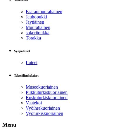
Sekalaiset
Faaraomuurahainen
Jauhopukki
Jäytiäinen
Muurahainen
sokeritoukka
Torakka
Syöpäläiset
Luteet
Tekstiilituholaiset
Museokuoriainen
Pilkkuturkiskuoriainen
Ruskoturkiskuoriainen
Vaatekoi
Vyöihrakuoriainen
Vyöturkiskuoriainen
Menu