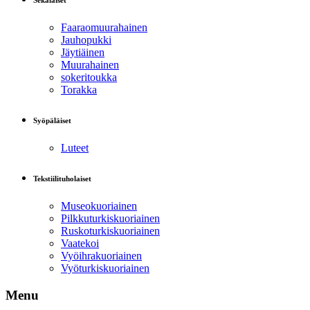
Sekalaiset
Faaraomuurahainen
Jauhopukki
Jäytiäinen
Muurahainen
sokeritoukka
Torakka
Syöpäläiset
Luteet
Tekstiilituholaiset
Museokuoriainen
Pilkkuturkiskuoriainen
Ruskoturkiskuoriainen
Vaatekoi
Vyöihrakuoriainen
Vyöturkiskuoriainen
Menu