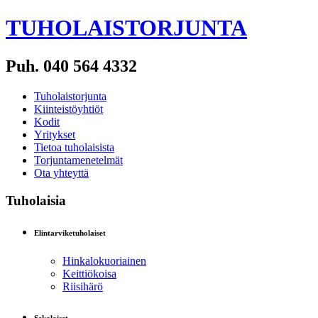
TUHOLAISTORJUNTA
Puh. 040 564 4332
Tuholaistorjunta
Kiinteistöyhtiöt
Kodit
Yritykset
Tietoa tuholaisista
Torjuntamenetelmät
Ota yhteyttä
Tuholaisia
Elintarviketuholaiset
Hinkalokuoriainen
Keittiökoisa
Riisihärö