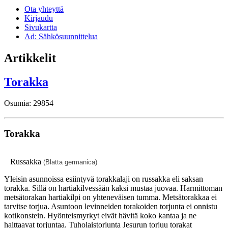
Ota yhteyttä
Kirjaudu
Sivukartta
Ad: Sähkösuunnittelua
Artikkelit
Torakka
Osumia: 29854
Torakka
Russakka
(Blatta germanica)
Yleisin asunnoissa esiintyvä torakkalaji on russakka eli saksan
torakka. Sillä on hartiakilvessään kaksi mustaa juovaa. Harmittoman
metsätorakan hartiakilpi on yhteneväisen tumma. Metsätorakkaa ei
tarvitse torjua. Asuntoon levinneiden torakoiden torjunta ei onnistu
kotikonstein. Hyönteismyrkyt eivät hävitä koko kantaa ja ne
haittaavat torjuntaa. Tuholaistorjunta Jesurun torjuu torakat