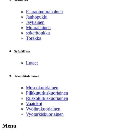
Sekalaiset
Faaraomuurahainen
Jauhopukki
Jäytiäinen
Muurahainen
sokeritoukka
Torakka
Syöpäläiset
Luteet
Tekstiilituholaiset
Museokuoriainen
Pilkkuturkiskuoriainen
Ruskoturkiskuoriainen
Vaatekoi
Vyöihrakuoriainen
Vyöturkiskuoriainen
Menu