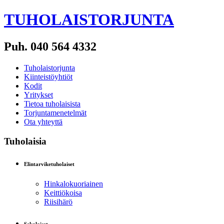
TUHOLAISTORJUNTA
Puh. 040 564 4332
Tuholaistorjunta
Kiinteistöyhtiöt
Kodit
Yritykset
Tietoa tuholaisista
Torjuntamenetelmät
Ota yhteyttä
Tuholaisia
Elintarviketuholaiset
Hinkalokuoriainen
Keittiökoisa
Riisihärö