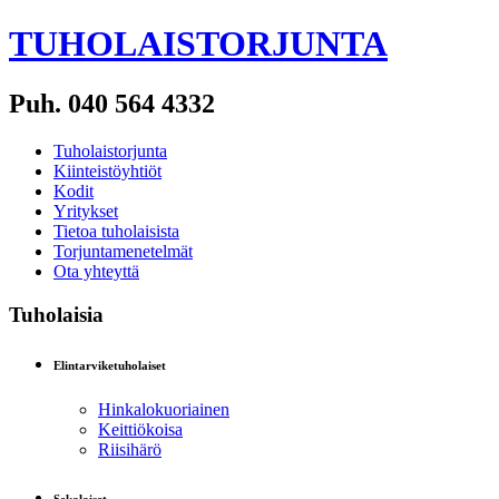
TUHOLAISTORJUNTA
Puh. 040 564 4332
Tuholaistorjunta
Kiinteistöyhtiöt
Kodit
Yritykset
Tietoa tuholaisista
Torjuntamenetelmät
Ota yhteyttä
Tuholaisia
Elintarviketuholaiset
Hinkalokuoriainen
Keittiökoisa
Riisihärö