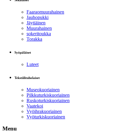
Sekalaiset
Faaraomuurahainen
Jauhopukki
Jäytiäinen
Muurahainen
sokeritoukka
Torakka
Syöpäläiset
Luteet
Tekstiilituholaiset
Museokuoriainen
Pilkkuturkiskuoriainen
Ruskoturkiskuoriainen
Vaatekoi
Vyöihrakuoriainen
Vyöturkiskuoriainen
Menu