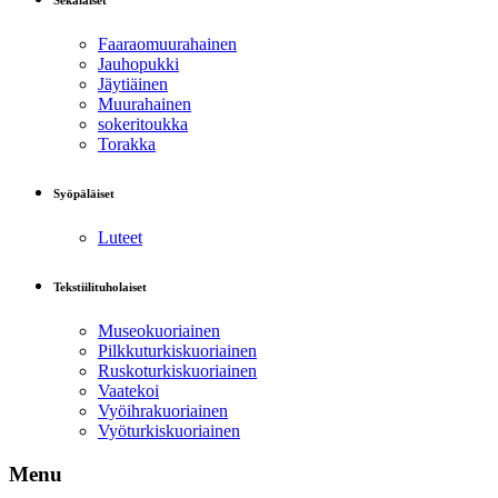
Sekalaiset
Faaraomuurahainen
Jauhopukki
Jäytiäinen
Muurahainen
sokeritoukka
Torakka
Syöpäläiset
Luteet
Tekstiilituholaiset
Museokuoriainen
Pilkkuturkiskuoriainen
Ruskoturkiskuoriainen
Vaatekoi
Vyöihrakuoriainen
Vyöturkiskuoriainen
Menu