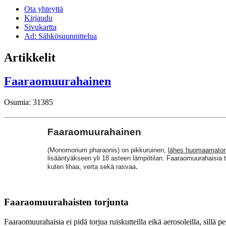
Ota yhteyttä
Kirjaudu
Sivukartta
Ad: Sähkösuunnittelua
Artikkelit
Faaraomuurahainen
Osumia: 31385
Faaraomuurahainen
(Monomorium pharaonis) on pikkuruinen,
lähes huomaamato
lisääntyäkseen yli 18 asteen lämpötilan.
Faaraomuurahaisia 
.
kuten lihaa,
verta sekä rasvaa
Faaraomuurahaisten torjunta
Faaraomuurahaisia ei pidä torjua ruiskutteilla eikä aerosoleilla, sillä