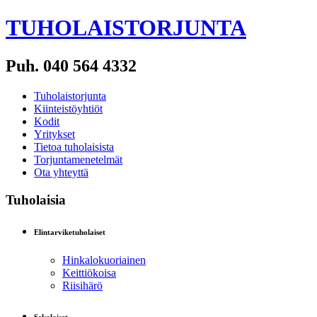
TUHOLAISTORJUNTA
Puh. 040 564 4332
Tuholaistorjunta
Kiinteistöyhtiöt
Kodit
Yritykset
Tietoa tuholaisista
Torjuntamenetelmät
Ota yhteyttä
Tuholaisia
Elintarviketuholaiset
Hinkalokuoriainen
Keittiökoisa
Riisihärö