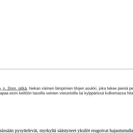
n
, n. 2mm. pitkä
, hiekan värinen lämpimien tilojen asukki, joka tekee pieniä pes
tapaa
esim.keittiön tasoilla seinien vierustoilla tai kylppärissä kulkemassa hit
 pesässään pysyttelevät, myrkyltä säästyneet yksilöt reagoivat hajautumall