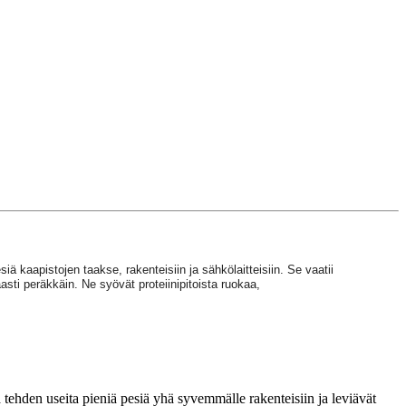
iä kaapistojen taakse, rakenteisiin ja sähkölaitteisiin. Se vaatii
aasti peräkkäin. Ne syövät proteiinipitoista ruokaa,
a tehden useita pieniä pesiä yhä syvemmälle rakenteisiin ja leviävät