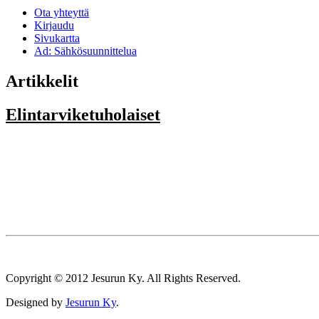
Ota yhteyttä
Kirjaudu
Sivukartta
Ad: Sähkösuunnittelua
Artikkelit
Elintarviketuholaiset
Copyright © 2012 Jesurun Ky. All Rights Reserved.
Designed by
Jesurun Ky
.