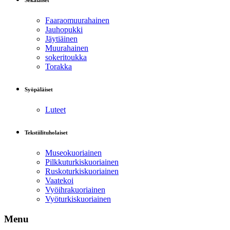
Sekalaiset
Faaraomuurahainen
Jauhopukki
Jäytiäinen
Muurahainen
sokeritoukka
Torakka
Syöpäläiset
Luteet
Tekstiilituholaiset
Museokuoriainen
Pilkkuturkiskuoriainen
Ruskoturkiskuoriainen
Vaatekoi
Vyöihrakuoriainen
Vyöturkiskuoriainen
Menu