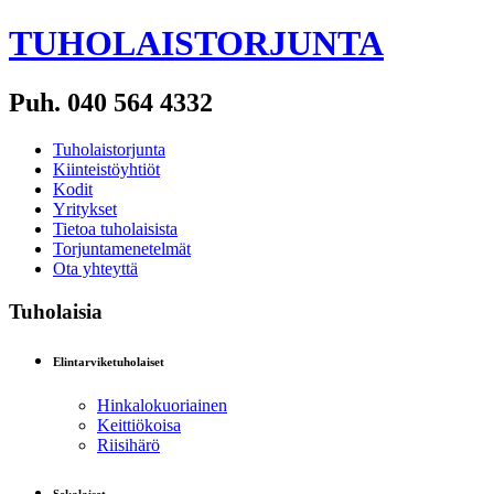
TUHOLAISTORJUNTA
Puh. 040 564 4332
Tuholaistorjunta
Kiinteistöyhtiöt
Kodit
Yritykset
Tietoa tuholaisista
Torjuntamenetelmät
Ota yhteyttä
Tuholaisia
Elintarviketuholaiset
Hinkalokuoriainen
Keittiökoisa
Riisihärö