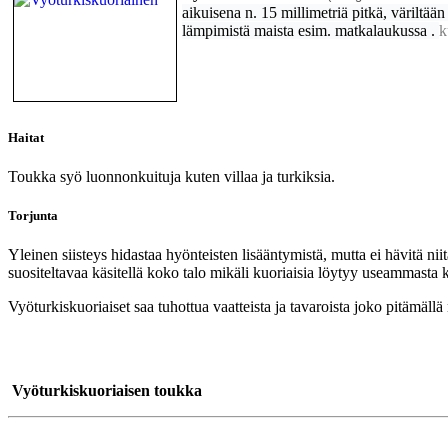
aikuisena n. 15 millimetriä pitkä, väriltä
lämpimistä maista esim. matkalaukussa .
k
Haitat
Toukka syö luonnonkuituja kuten villaa ja turkiksia.
Torjunta
Yleinen siisteys hidastaa hyönteisten lisääntymistä, mutta ei hävitä ni
suositeltavaa käsitellä koko talo mikäli kuoriaisia löytyy useammasta 
Vyöturkiskuoriaiset saa tuhottua vaatteista ja tavaroista joko pitämäll
Vyöturkiskuoriaisen toukka