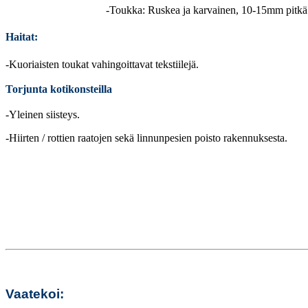
-Toukka: Ruskea ja karvainen, 10-15mm pitkä
Haitat:
-Kuoriaisten toukat vahingoittavat tekstiilejä.
Torjunta kotikonsteilla
-Yleinen siisteys.
-Hiirten / rottien raatojen sekä linnunpesien poisto rakennuksesta.
Vaatekoi: