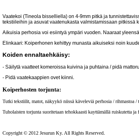
Vaatekoi (Tineola bisselliella) on 4-9mm pitkä ja tunnistettaviss
tekstiileihin ja asuvat vaatenukasta valmistamissaan pitkissä k
Aikuisia perhosia voi esiintyä ympäri vuoden. Naaraat yleensä
Elinkaari: Koiperhonen kehittyy munasta aikuiseksi noin kuud
Koiden ennaltaehkäisy:
- Säilytä vaatteet komeroissa kuivina ja puhtaina / pidä mattorul
- Pidä vaatekaappien ovet kiinni.
Koiperhosten torjunta:
Tutki tekstiilit, matot, näkyykö niissä käveleviä perhosia / rihmastoa /
Tuholaisten torjunta suoritetaan tehokkaasti kayttämällä ruiskutetta j
Copyright © 2012 Jesurun Ky. All Rights Reserved.