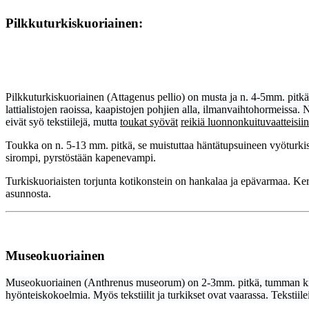
Pilkkuturkiskuoriainen:
Turkiskuoriaisen to
Pilkkuturkiskuoriainen (Attagenus pellio)
on musta ja n. 4-5mm. pitkä.
lattialistojen raoissa, kaapistojen pohjien alla, ilmanvaihtohormeissa. 
eivät syö tekstiilejä, mutta
toukat syövät
reikiä luonnonkuituvaatteisiin
Toukka on n. 5-13 mm. pitkä, se muistuttaa häntätupsuineen vyöturki
sirompi, pyrstöstään kapenevampi.
Turkiskuoriaisten torjunta kotikonstein on hankalaa ja epävarmaa. Kerr
asunnosta.
Museokuoriainen
Museokuoriainen
(Anthrenus museorum) on 2-3mm. pitkä, tumman ki
hyönteiskokoelmia. Myös tekstiilit ja turkikset ovat vaarassa. Tekstiilei