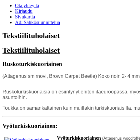
Ota yhteyttä
Kirjaudu
Sivukartta
Ad: Sähkösuunnittelua
Tekstiilituholaiset
Tekstiilituholaiset
Ruskoturkiskuoriainen
(
Attagenus smirnovi,
Brown Carpet Beetle) Koko noin 2- 4 mm. V
Ruskoturkiskuoriaisia on esiintynyt eniten itäeuroopassa, myö
asuntoihin.
Toukka on samankaltainen kuin muillakin turkiskuoriaisilla, m
Vyöturkiskuoriainen:
Vyöturkiskuoriainen
(Attagenus woodroff