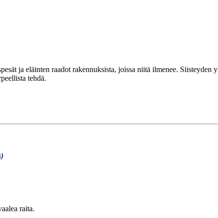
pesät ja eläinten raadot rakennuksista, joissa niitä ilmenee. Siisteyden
peellista tehdä.
s)
aalea raita.