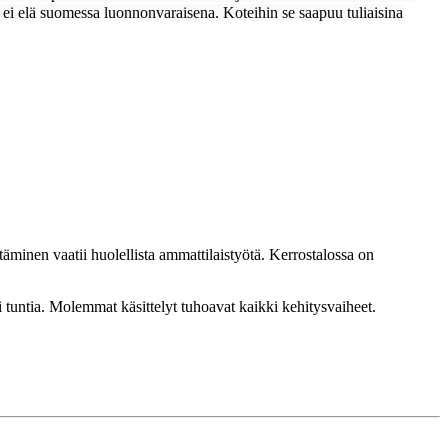
n ei elä suomessa luonnonvaraisena. Koteihin se saapuu tuliaisina
täminen vaatii huolellista ammattilaistyötä. Kerrostalossa on
i tuntia. Molemmat käsittelyt tuhoavat kaikki kehitysvaiheet.