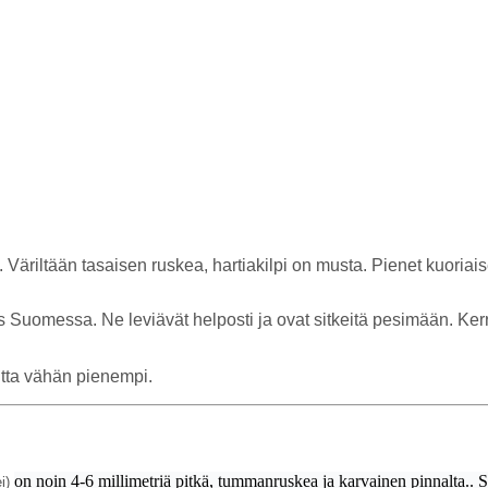
äriltään tasaisen ruskea, hartiakilpi on musta. Pienet kuoriais
s Suomessa. Ne leviävät helposti ja ovat sitkeitä pesimään. Kerr
utta vähän pienempi.
on noin 4-6 millimetriä pitkä, tummanruskea ja karvainen pinnalta.. 
ei)