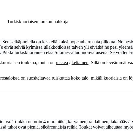
ukan nahkoja
 Sen selkäpuolella on keskellä kaksi hopeanharmaata pilkkua. Ne pesivä
Ne eivät selviä kylmissä ullakkotiloissa talven yli eivätkä ne pesi yleen
. Pilkkuturkiskuoriainen elää Suomessa luonnonvaraisena. Se voi lentää
skuoriaisen toukkaa, mutta on
ruskea
/
keltainen
. Sillä on leveämmät vaa
ostaloissa on suositeltavaa ruiskuttaa koko talo, mikäli kuoriaisia on 
rjava. Toukka on n
oin 4 mm. pitkä,
karvainen, raidallinen, takapäässä 
ssä tuhot ovat pieniä, sileäreunaisia reikiä.T
oukat voivat aiheuttaa myös