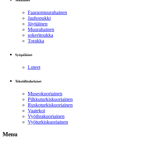
Sekalaiset
Faaraomuurahainen
Jauhopukki
Jäytiäinen
Muurahainen
sokeritoukka
Torakka
Syöpäläiset
Luteet
Tekstiilituholaiset
Museokuoriainen
Pilkkuturkiskuoriainen
Ruskoturkiskuoriainen
Vaatekoi
Vyöihrakuoriainen
Vyöturkiskuoriainen
Menu