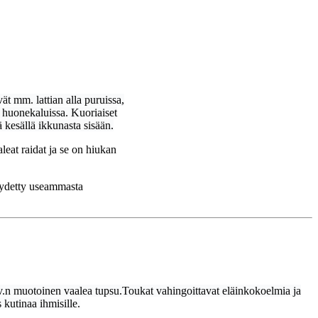
t mm. lattian alla puruissa,
sä huonekaluissa. Kuoriaiset
 kesällä ikkunasta sisään.
leat raidat ja se on hiukan
löydetty useammasta
v.n muotoinen vaalea tupsu.
Toukat vahingoittavat eläinkokoelmia ja
 kutinaa ihmisille.