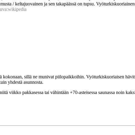
än musta / keltajuovainen ja sen takapäässä on tupsu. Vyöturkiskuoriaine
uva:wikipedia
itä kokonaan, sillä ne munivat piilopaikkoihin. Vyöturkiskuoriaisen hävit
kuin yhdestä asunnosta.
ä niitä viikko pakkasessa tai vähintään +70-asteisessa saunassa noin kaks