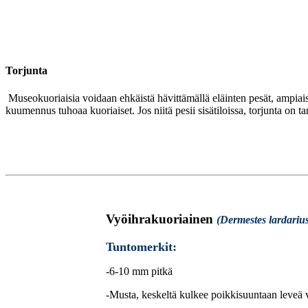
Torjunta
Museokuoriaisia voidaan ehkäistä hävittämällä eläinten pesät, ampiais
kuumennus tuhoaa kuoriaiset. Jos niitä pesii sisätiloissa, torjunta on tar
Vyöihrakuoriainen
(Dermestes lardariu
Tuntomerkit:
-6-10 mm pitkä
-Musta, keskeltä kulkee poikkisuuntaan leveä v