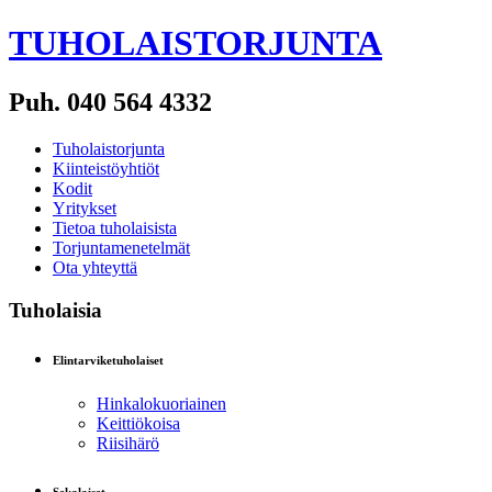
TUHOLAISTORJUNTA
Puh. 040 564 4332
Tuholaistorjunta
Kiinteistöyhtiöt
Kodit
Yritykset
Tietoa tuholaisista
Torjuntamenetelmät
Ota yhteyttä
Tuholaisia
Elintarviketuholaiset
Hinkalokuoriainen
Keittiökoisa
Riisihärö