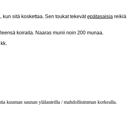
yä, kun sitä koskettaa. Sen toukat tekevät
epätasaisia
reikiä
yleensä koiraita. Naaras munii noin 200 munaa.
 kk.
 tuntia kuuman saunan ylälauteilla / mahdollisimman korkealla.