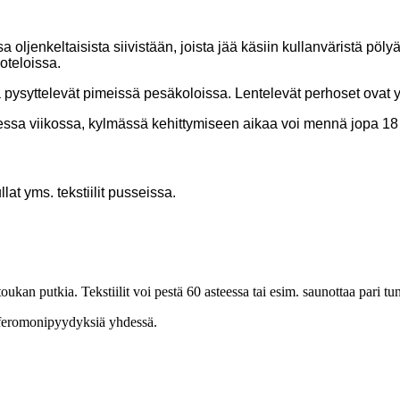
a oljenkeltaisista siivistään, joista jää käsiin kullanväristä pöl
oteloissa.
 pysyttelevät pimeissä pesäkoloissa. Lentelevät perhoset ovat 
essa viikossa, kylmässä kehittymiseen aikaa voi mennä jopa 18
lat yms. tekstiilit pusseissa.
 toukan putkia. Tekstiilit voi pestä 60 asteessa tai esim. saunottaa pari
a feromonipyydyksiä yhdessä.