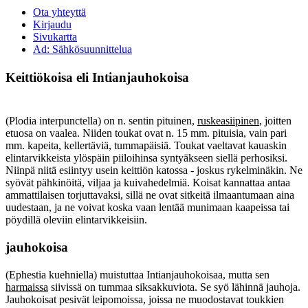
Ota yhteyttä
Kirjaudu
Sivukartta
Ad: Sähkösuunnittelua
Keittiökoisa eli Intianjauhokoisa
(Plodia interpunctella) on n. sentin pituinen,
ruskeasiipinen
, joitten
etuosa on vaalea. Niiden toukat ovat n. 15 mm. pituisia, vain pari
mm. kapeita, kellertäviä, tummapäisiä. Toukat vaeltavat kauaskin
elintarvikkeista ylöspäin piiloihinsa syntyäkseen siellä perhosiksi.
Niinpä niitä esiintyy usein keittiön katossa - joskus rykelminäkin. Ne
syövät pähkinöitä, viljaa ja kuivahedelmiä. Koisat kannattaa antaa
ammattilaisen torjuttavaksi, sillä ne ovat sitkeitä ilmaantumaan aina
uudestaan, ja ne voivat koska vaan lentää munimaan kaapeissa tai
pöydillä oleviin elintarvikkeisiin.
jauhokoisa
(Ephestia kuehniella) muistuttaa Intianjauhokoisaa, mutta sen
harmaissa
siivissä on tummaa siksakkuviota. Se syö lähinnä jauhoja.
Jauhokoisat pesivät leipomoissa, joissa ne muodostavat toukkien