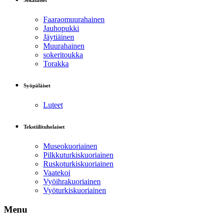
Sekalaiset
Faaraomuurahainen
Jauhopukki
Jäytiäinen
Muurahainen
sokeritoukka
Torakka
Syöpäläiset
Luteet
Tekstiilituholaiset
Museokuoriainen
Pilkkuturkiskuoriainen
Ruskoturkiskuoriainen
Vaatekoi
Vyöihrakuoriainen
Vyöturkiskuoriainen
Menu