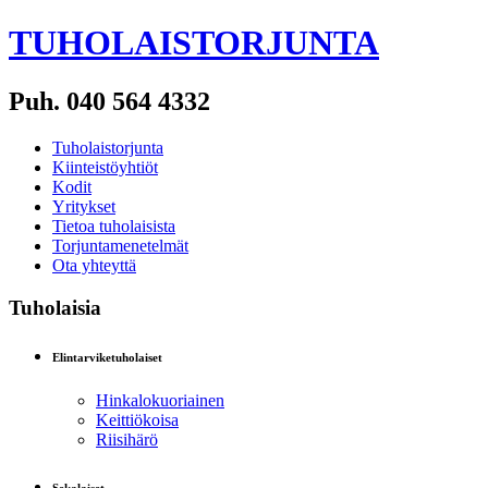
TUHOLAISTORJUNTA
Puh. 040 564 4332
Tuholaistorjunta
Kiinteistöyhtiöt
Kodit
Yritykset
Tietoa tuholaisista
Torjuntamenetelmät
Ota yhteyttä
Tuholaisia
Elintarviketuholaiset
Hinkalokuoriainen
Keittiökoisa
Riisihärö