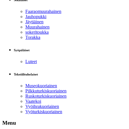
Sekalaiset
Faaraomuurahainen
Jauhopukki
Jäytiäinen
Muurahainen
sokeritoukka
Torakka
Syöpäläiset
Luteet
Tekstiilituholaiset
Museokuoriainen
Pilkkuturkiskuoriainen
Ruskoturkiskuoriainen
Vaatekoi
Vyöihrakuoriainen
Vyöturkiskuoriainen
Menu