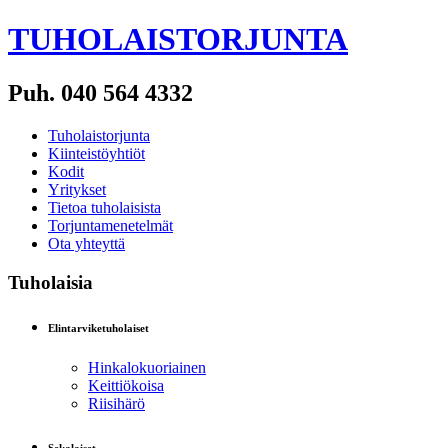
TUHOLAISTORJUNTA
Puh. 040 564 4332
Tuholaistorjunta
Kiinteistöyhtiöt
Kodit
Yritykset
Tietoa tuholaisista
Torjuntamenetelmät
Ota yhteyttä
Tuholaisia
Elintarviketuholaiset
Hinkalokuoriainen
Keittiökoisa
Riisihärö