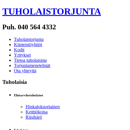
TUHOLAISTORJUNTA
Puh. 040 564 4332
Tuholaistorjunta
Kiinteistöyhtiöt
Kodit
Yritykset
Tietoa tuholaisista
Torjuntamenetelmät
Ota yhteyttä
Tuholaisia
Elintarviketuholaiset
Hinkalokuoriainen
Keittiökoisa
Riisihärö