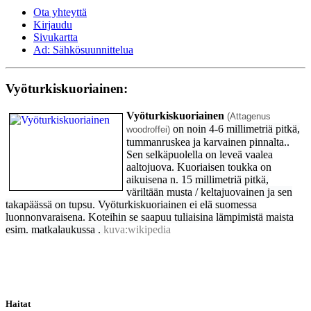
Ota yhteyttä
Kirjaudu
Sivukartta
Ad: Sähkösuunnittelua
Vyöturkiskuoriainen:
Vyöturkiskuoriainen
(Attagenus
on noin 4-6 millimetriä pitkä,
woodroffei)
tummanruskea ja karvainen pinnalta..
Sen selkäpuolella on leveä vaalea
aaltojuova. Kuoriaisen toukka on
aikuisena n. 15 millimetriä pitkä,
väriltään musta / keltajuovainen ja sen
takapäässä on tupsu. Vyöturkiskuoriainen ei elä suomessa
luonnonvaraisena. Koteihin se saapuu tuliaisina lämpimistä maista
esim. matkalaukussa .
kuva:wikipedia
Haitat