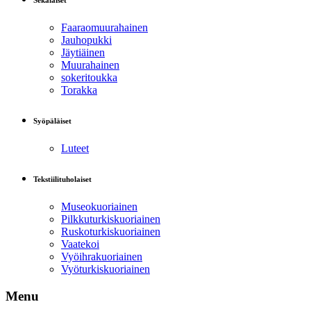
Sekalaiset
Faaraomuurahainen
Jauhopukki
Jäytiäinen
Muurahainen
sokeritoukka
Torakka
Syöpäläiset
Luteet
Tekstiilituholaiset
Museokuoriainen
Pilkkuturkiskuoriainen
Ruskoturkiskuoriainen
Vaatekoi
Vyöihrakuoriainen
Vyöturkiskuoriainen
Menu