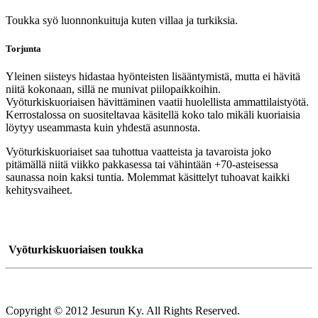
Toukka syö luonnonkuituja kuten villaa ja turkiksia.
Torjunta
Yleinen siisteys hidastaa hyönteisten lisääntymistä, mutta ei hävitä
niitä kokonaan, sillä ne munivat piilopaikkoihin.
Vyöturkiskuoriaisen hävittäminen vaatii huolellista ammattilaistyötä.
Kerrostalossa on suositeltavaa käsitellä koko talo mikäli kuoriaisia
löytyy useammasta kuin yhdestä asunnosta.
Vyöturkiskuoriaiset saa tuhottua vaatteista ja tavaroista joko
pitämällä niitä viikko pakkasessa tai vähintään +70-asteisessa
saunassa noin kaksi tuntia. Molemmat käsittelyt tuhoavat kaikki
kehitysvaiheet.
Vyöturkiskuoriaisen toukka
Copyright © 2012 Jesurun Ky. All Rights Reserved.