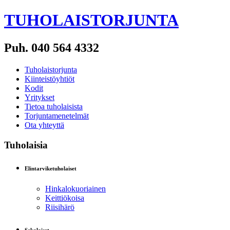
TUHOLAISTORJUNTA
Puh. 040 564 4332
Tuholaistorjunta
Kiinteistöyhtiöt
Kodit
Yritykset
Tietoa tuholaisista
Torjuntamenetelmät
Ota yhteyttä
Tuholaisia
Elintarviketuholaiset
Hinkalokuoriainen
Keittiökoisa
Riisihärö