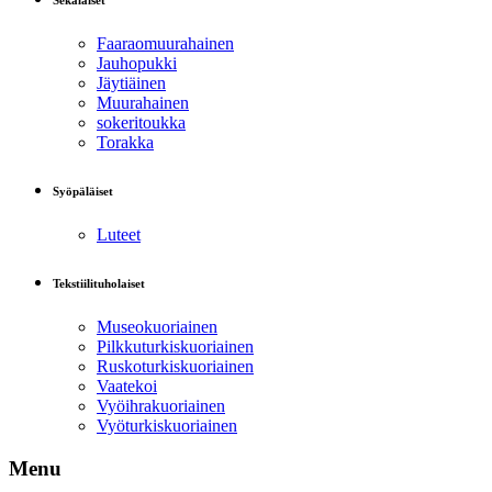
Sekalaiset
Faaraomuurahainen
Jauhopukki
Jäytiäinen
Muurahainen
sokeritoukka
Torakka
Syöpäläiset
Luteet
Tekstiilituholaiset
Museokuoriainen
Pilkkuturkiskuoriainen
Ruskoturkiskuoriainen
Vaatekoi
Vyöihrakuoriainen
Vyöturkiskuoriainen
Menu